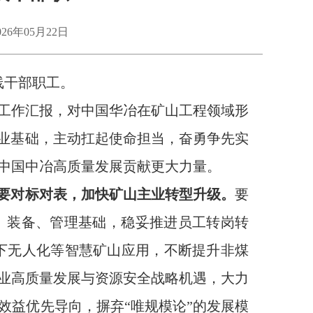
26年05月22日
线干部职工
。
工作汇报
，
对中国华冶在矿山工程领域形
业基础
，
主动扛起使命担当，奋勇争先实
中国中冶
高质量发展贡献更大力量。
要对标对表
，
加快矿山主业转型升级。
要
、装备、管理基础
，
稳妥
推进员工转岗转
井下无人化等智慧矿山应用，不断
提升非煤
业高质量发展与资源安全战略机遇，大力
效益优先导向，摒弃
“唯规模论”的
发展
模