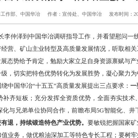
群工作部、中国华冶
作者：宣传处、中国华冶
发布时间：20
事长李仲泽到中国华冶调研指导工作
，
并看望慰问一
产经营、矿山主业转型及高质量发展情况，听取相关
发展态势给予肯定
，
勉励大家
立足自身资源禀赋与产
升级，切实把特色优势转化为发展胜势，
凝心聚力
为
围绕中国华冶
“十五五”高质量发展提出三点要求：
一
势补齐短板
；
充分
发挥
全资质优势，
全面
夯实技术
深化与兄弟单位协同合作，前瞻布局
5G智能化、
进有退
，
持续锻造特色产业优势。
要敏锐把握国家矿
加值业务，做优粮油深加工等特色专长工程
；
要
树牢