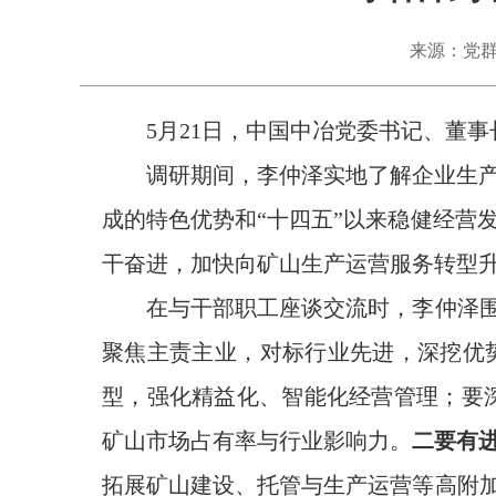
来源：党
5月21日，中国中冶党委书记、董
调研期间，
李仲泽实地了解企业生
成的特色优势和
“十四五”以来稳健经营
干奋进，
加快向矿山生产运营服务转型
在与干部职工座谈交流时，李仲泽
聚焦主责主业，
对标
行业先进
，
深挖
优
型，强化精
益
化、智能化经营管理
；
要
矿山市场占有率与行业影响力
。
二要有
拓展矿山建设、托管与生产运营等高附