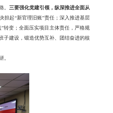
路。
三要强化党建引领
，
纵深推进全面从
决担起
“新官理旧账”责任；
深入
推进基层
盖”转变；全面压实项目
主体
责任，严格规
班子建设，
锻
造优势互补、团结奋进的
核
研
。