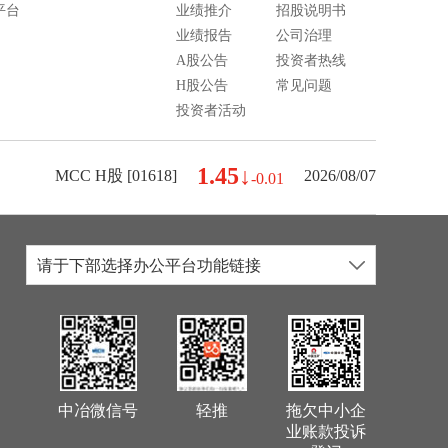
平台
业绩推介
招股说明书
业绩报告
公司治理
A股公告
投资者热线
H股公告
常见问题
投资者活动
1.45↓
MCC H股 [01618]
2026/08/07
-0.01
请于下部选择办公平台功能链接
中冶微信号
轻推
拖欠中小企
业账款投诉