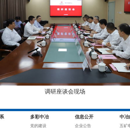
调研座谈会现场
系
多彩中冶
信息公开
中冶
党的建设
企业公告
五矿