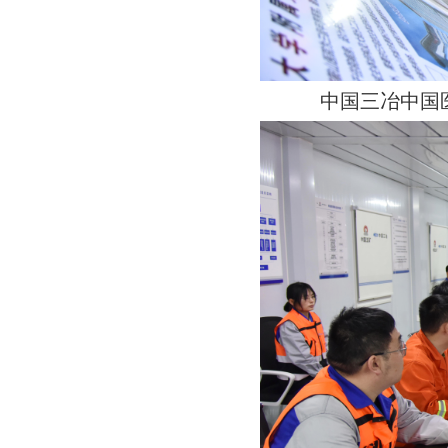
中国三冶中国