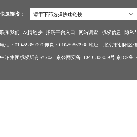
快速链接：
请于下部选择快速链接
联系我们
|
友情链接
|
招聘平台入口
|
网站调查
|
版权信息
|
隐私
电话：010-59869999 传真：010-59869988 地址：北京市朝阳
中冶集团版权所有 © 2021
京公网安备110401300039号
京ICP备14