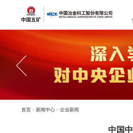
首页
>
新闻中心
>
企业新闻
中国中