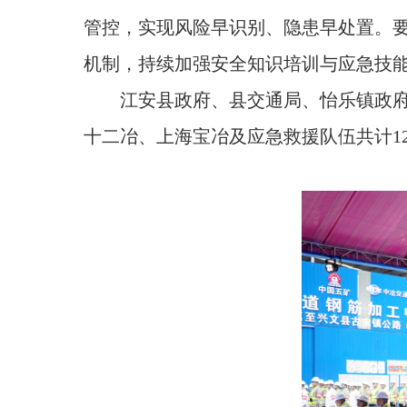
管控，实现风险早识别、隐患早处置。
机制，持续加强安全知识培训与应急技
江安县政府、县交通局、怡乐镇政
十二冶、上海宝冶及应急救援队伍共计