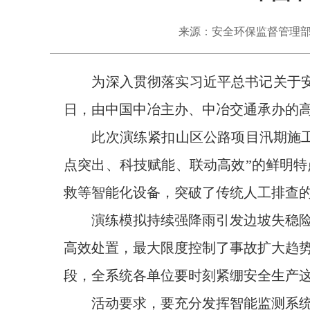
来源：安全环保监督管理
为深入贯彻落实习近平总书记关于
日，由中国中冶主办、中冶交通承办的
此次演练紧扣山区公路项目汛期施
点突出、科技赋能、联动高效
”
的鲜明特
救等智能化设备，突破了传统人工排查
演练模拟持续强降雨引发边坡失稳
高效处置，最大限度控制了事故扩大趋
段，全系统各单位要时刻紧绷安全生产
活动要求，要充分发挥智能监测系