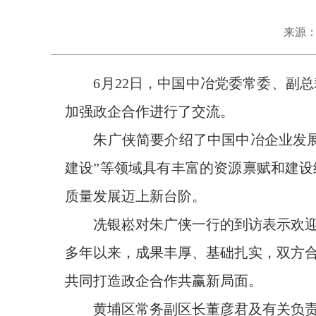
来源
6月22日，中国中冶党委常委、副
加强政企
合作进行
了
交流
。
朱广侠简要介绍了中国中冶
企业
发
建设
”
等领域具有丰富的
资源禀赋和
建设
质量发展
迈上新台阶
。
冼银崧对朱广侠一行的到访表示欢
多年以来，成果丰厚、基础扎实
，
双方
共同打造政企合作
共赢
新局面。
黄埔区常务副区长董彦君及有关负