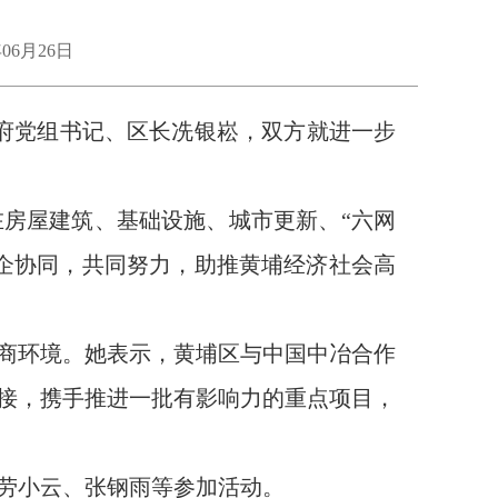
06月26日
府党组书记、区长冼银崧，双方就进一步
在房屋建筑、基础设施、城市更新、
“
六网
企协同
，
共同努力，助推
黄埔
经济社会
高
商环境
。她表示，黄埔区与中国中冶合作
接
，
携手
推进
一批
有影响力的重点
项目，
劳小云、张钢雨等参加活动。