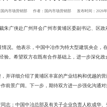
：国内市场营销部
作者：国内市场营销部
发布时间：2026年
总裁朱广侠
赴
广州拜会广州市黄埔区委副书记、区政
展
情况
。他表示，中国中冶作为特大型建筑央企，
经验。希望双方在既有合作基础上，进一步深化
政
迎，并详细介绍了黄埔区
丰富的
产业结构
和优越的营
合作前景
广阔
。
下一步，
期待双方进一步
强化沟通对
责同志；中国中冶总部及有关子企业负责人欧成华、